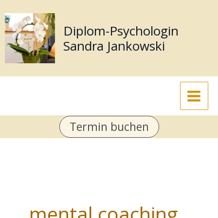
Zum
Inhalt
Diplom-Psychologin
springen
Sandra Jankowski
Termin buchen
mental coaching