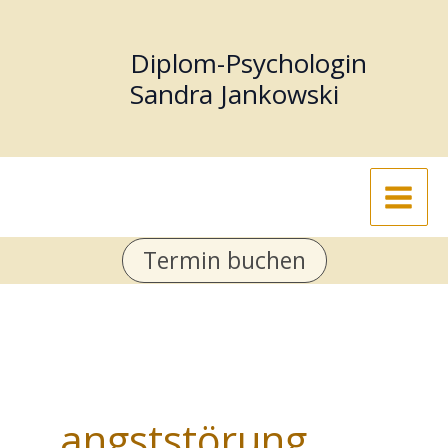
Zum
Inhalt
Diplom-Psychologin
springen
Sandra Jankowski
Termin buchen
angststörung