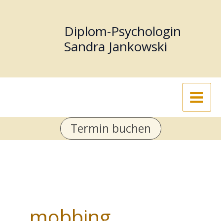
Zum
Inhalt
Diplom-Psychologin
springen
Sandra Jankowski
Termin buchen
mobbing