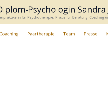
Diplom-Psychologin Sandra
eilpraktikerin für Psychotherapie, Praxis für Beratung, Coaching 
Coaching
Paartherapie
Team
Presse