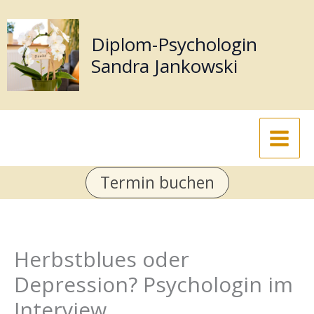
Zum
Inhalt
Diplom-Psychologin
springen
Sandra Jankowski
Termin buchen
Herbstblues oder
Depression? Psychologin im
Interview