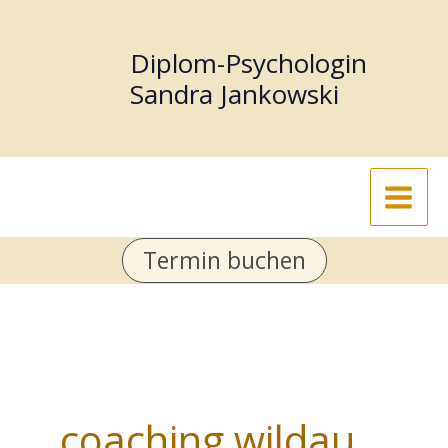
Zum
Inhalt
Diplom-Psychologin
springen
Sandra Jankowski
Termin buchen
coaching wildau