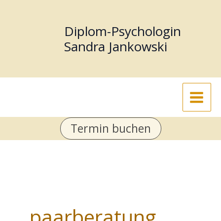
Zum
Inhalt
Diplom-Psychologin
springen
Sandra Jankowski
Termin buchen
paarberatung