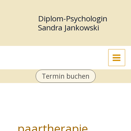
Zum
Inhalt
Diplom-Psychologin
springen
Sandra Jankowski
Termin buchen
paartherapie