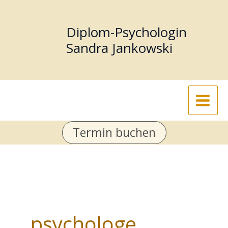
Zum
Inhalt
Diplom-Psychologin
springen
Sandra Jankowski
Termin buchen
psychologe