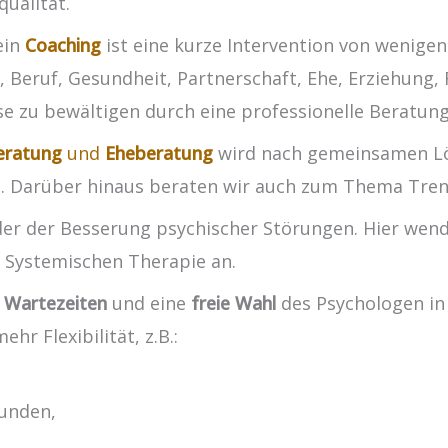
ualität.
ein
Coaching
ist eine kurze Intervention von wenigen
Beruf, Gesundheit, Partnerschaft, Ehe, Erziehung, 
Krise zu bewältigen durch eine professionelle Beratu
eratung
und
Eheberatung
wird nach gemeinsamen Lö
et. Darüber hinaus beraten wir auch zum Thema Tre
der der Besserung psychischer Störungen. Hier wen
r Systemischen Therapie an.
 Wartezeiten
und eine
freie Wahl
des Psychologen i
r Flexibilität, z.B.:
unden,
,