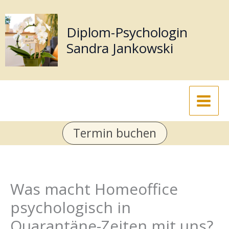
Zum
Inhalt
Diplom-Psychologin
springen
Sandra Jankowski
Termin buchen
Was macht Homeoffice
psychologisch in
Quarantäne-Zeiten mit uns?